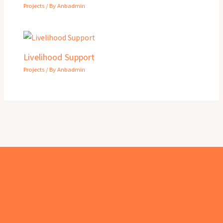
Projects
/ By
Anbadmin
Livelihood Support
Projects
/ By
Anbadmin